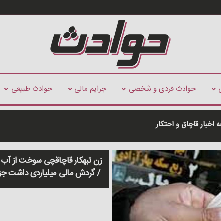
حوادث فردی و شخصی
جرایم مالی
حوادث طبیعی
اخبار قاچاق و احتکار
زن تبهکار قاچاقچی سوخت از آب 
/ گردش مالی میلیاردی داشت جز