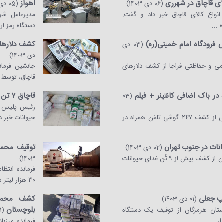
اهواز
(06 دی 1403)
(05 دی 1403)
۱۰ هزار قلم انواع کالای قاچاق خبر داد و گفت:
...
دستگاه رمز ار
فرودگاه امام خمینی(ره)
کشف دلار‌ها
(03 دی
دی 1403)
امی و حفاظتی فراجا از کشف دلارهای
جانشین فرمان
قاچاق، توسط ک
قاچاق ۷ تن غذای حیوانات در جنوب تهران
(03
رئیس اداره هجدهم پلیس آگاهی از کشف ۲۴۷ گوشی تلفن همراه در
حیوانات خبر دا
توقیف محموله ۳۰ هزار لیتری سوخت قاچا
(02 دی 1403)
رئیس پلیس امنیت اقتصادی تهران از کشف بیش از ۹ تُن غذای حیوانات
1403)
فرمانده انتظ
۳۰ هزار لیتر سوخت قاچاق در ...
مپ جعلی
کشف محمول
(01 دی 1403)
بلوچستان
تان هرمزگان از توفیف یک دستگاه
(01 دی 1403)