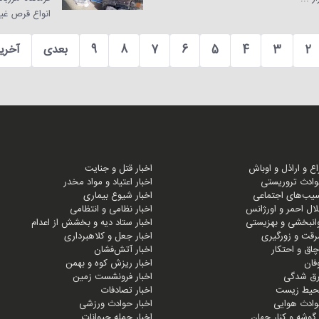
انواع قرص غیر
2
3
4
5
6
7
8
9
بعدی
آخری
زاع و اراذل و اوباش
اخبار قتل و جنایت
وادث تروریستی
اخبار اعتیاد و مواد مخدر
سیب‌های اجتماعی
اخبار شیوع بیماری
لال احمر و اورژانس
اخبار نظامی و انتظامی
وانبخشی و بهزیستی
اخبار ستاد دیه و بخشش از اعدام
رقت و زورگیری
اخبار جعل و کلاهبرداری
اچاق و احتکار
اخبار آتش‌فشان
وفان
اخبار ریزش کوه و بهمن
غرق شدگی
اخبار فرونشست زمین
محیط زیست
اخبار تصادفات
وادث هوایی
اخبار حوادث ورزشی
ز گوشه و کنار جهان
اخبار حمله حیوانات