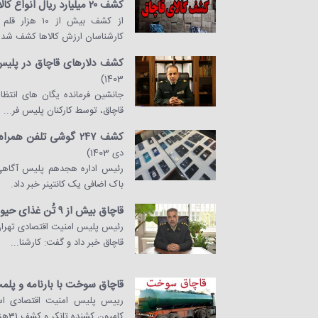
کشف ۲۰ میلیارد ریال انواع کالای قاچاق در شهرری
از کشف بیش از 
کارشناسان ارزش کالا‌ها کشف شده 
کشف دلارهای قاچاق در پلیس 
1403)
​جانشین فرمانده یگان های انتظ
قاچاق، توسط کارکنان پلیس فر...
کشف ۲۴۷ گوشی تلفن همراه در باک اضافی کانتینر + فیلم
دی 1403)
باک اضافی یک کانتینر خبر داد.
قاچاق بیش از ۹ تُن غذای حیوانات در جنوب تهران
قاچاق خبر داد و گفت: کارشنا...
قاچاق سوخت با بارنامه و پل
رییس پلیس امنیت اقتصادی اس
کامیون کشنده تانکر و کشف 31هزار ...