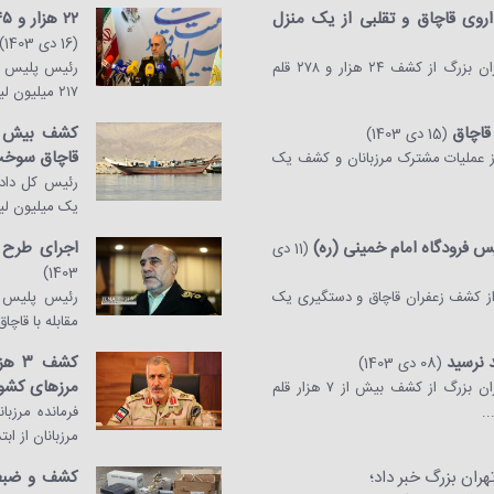
هزار قلم داروی قاچاق و تقلبی از یک منزل
۲۲ هزار و ۳۴۵ خودروی فعال در حوزه قاچاق سوخت توقیف شد
(16 دی 1403)
رئیس پلیس امنیت اقتصادی تهران بزرگ از کشف ۲۴ هزار و ۲۷۸ قلم
۲۱۷ میلیون لیتر انواع فراورده...
قاچاق
کشف بیش از 
(15 دی 1403)
قاچاق سوخت
از عملیات مشترک مرزبانان و کشف یک
رئیس کل داد
یک میلیون لیت
 فرودگاه امام خمینی (ره)
اجرای طرح سراسری 
(11 دی
1403)
 از کشف زعفران قاچاق و دستگیری یک
رئیس پلیس ا
مقابله با قاچا
د نرسید
(08 دی 1403)
مرزهای کشو
رئیس پلیس امنیت اقتصادی تهران بزرگ از کشف بیش از ۷ هزار قلم
..
فرمانده مرزبا
مرزبانان از ابت
ان بزرگ خبر داد؛