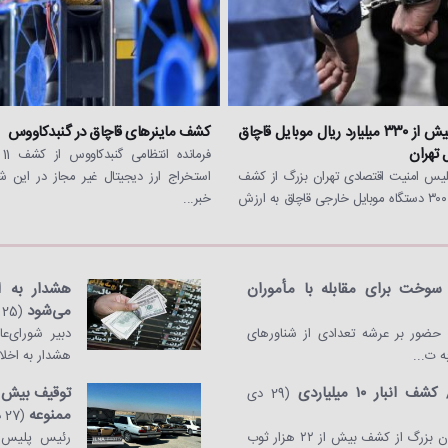
کشف بیش از ۳۳۰ میلیارد ریال موبایل قاچاق
کشف ماینرهای قاچاق در گنبدکاووس
 تهران
فرم
یس امنیت اقتصادی تهران بزرگ از کشف
استخراج ارز دیجیتال غیر مجاز در این ش
بیش از ۳۰۰ دستگاه موبایل خارجی قاچاق به ارزش
خبر...
سوخت برای مقابله با مأموران
هشدار به اخ
می‌شود
(25 اسفند 1403)
حضور بر عرشه تعدادی از شناورهای
دبیر شورای‌ع
 ت...
هشدار به اخلال
ار ۱۰ میلیاردی
(29 دی
ممنوعه
(27 دی 1403)
رئیس پلیس امنیت اقتصادی تهران بزرگ از کشف بیش از ۲۲ هزار ثوب
رئیس پلیس ا