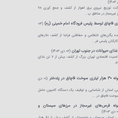
مدیرعامل شرکت توزیع نیروی برق اهواز از کشف و جمع آوری ۷۸
ز غیرمجاز در مناطق پ...
ی قاچاق توسط پلیس فرودگاه امام خمینی (ره)
(03
ده یگان‌های انتظامی و حفاظتی فراجا از کشف دلار‌های
ارکنان پلیس فر...
(02 دی 1403)
رئیس پلیس امنیت اقتصادی تهران بزرگ از کشف بیش از ۷ تن غذای
د.
ق در پلدختر
(01 دی
امی استان از شناسایی و توقیف یک دستگاه کامیون حامل
ه قرص‌های غیرمجاز در مرزهای سیستان و
فرمانده مرزبانی استان سیستان و بلوچستان از کشف بیش از 81 هزار