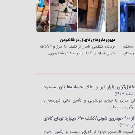
دپوی داروهای قاچاق در شاندرمن
انده انتظامی گنبدکاووس از کشف 11 دستگاه
فرمانده انتظامی ماسال از کشف 80 هزار و 674 قلم
هرستان
داروی قاچاق از یک انبار غیر مجاز در شاندرمن...
لال‌گران بازار ارز و طلا: حساب‌هایتان مسدود
الی مبارزه با جرایم پولشویی و تأمین مالی تروریسم با
‌گران و سودا...
توقیف بیش از ۹۰۰ خودروی شوتی/کشف ۶۹۰ میلیارد تومان کالای
منیت اقتصادی فراجا از اجرای بیست و یکمین طرح