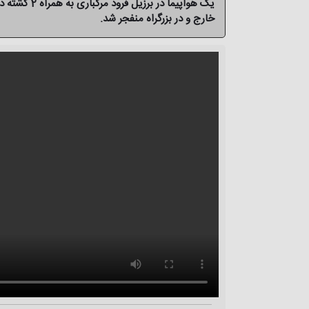
یک هواپیما د
خارج و در بزرگراه منفجر شد.