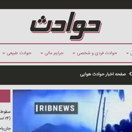
حوادث فردی و شخصی
جرایم مالی
حوادث طبیعی
صفحه اخبار حوادث هوایی
سقوط پ
(24 اسفند 1403)
جان‌باختن ٣ نفر در حادثه سقوط ه