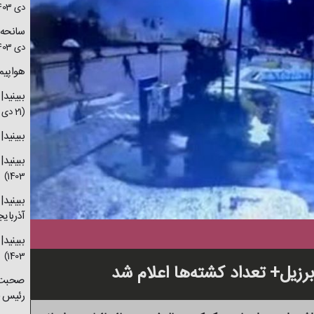
دی 1403)
سانحه بر
دی 1403)
هواپیم
ببینید|
(21 دی 1403)
ببینید|
ببینید
1403)
ببینی
آذربای
ببینید|
1403)
 برزیل+ تعداد کشته‌ها اعلام شد
صحبت 
رئیس 