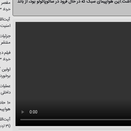
ر برزیل فرود مرگباری به همراه 2 کشته داشت.این هواپیمای سبک که در حال فرود در سائوپائولو بود، از باند
مقصر س
خرداد 1403)
آیت‌ال
امنیت 
جزئیات
منتشر 
فیلم د
خرداد 1403)
اولین 
برخورد 
عملیات
داخلی
10 ح
هواپیم
آیت‌ال
(31 اردیبهشت 1403)