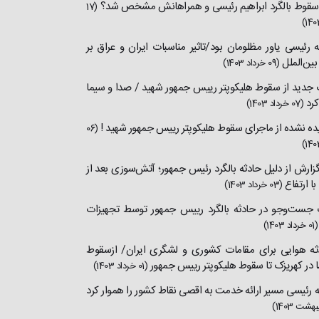
قوط بالگرد ابراهیم رئیسی و همراهانش مشخص شد؟
(17
له رئیسی یاور مظلومان بود/تاثیر مناسبات ایران و عراق بر
بین‌الملل
(09 خرداد 1403)
 جدید از سقوط هلیکوپتر رییس جمهور شهید / صدا و سیما
کرد
(07 خرداد 1403)
یده نشده از ماجرای سقوط هلیکوپتر رییس جمهور شهید !
(06
گزارش از دلیل حادثه بالگرد رئیس جمهور؛ آتش‌سوزی بعد از
با ارتفاع
(03 خرداد 1403)
 جست‌وجو در حادثه بالگرد رییس جمهور توسط تجهیزات
(01 خرداد 1403)
ادثه هوایی برای مقامات کشوری و لشگری ایران/ ازسقوط
ا در کهریزک تا سقوط هلیکوپتر رییس جمهور
(01 خرداد 1403)
له رئیسی مسیر ارائه خدمت به اقصی نقاط کشور را هموار کرد