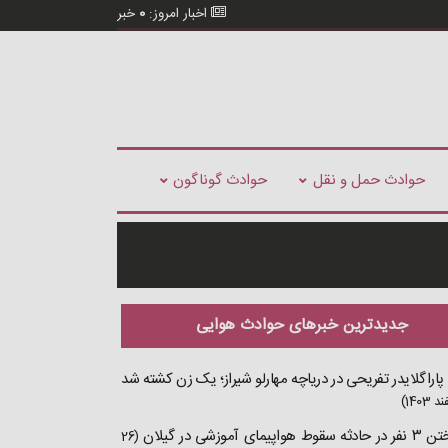
اخبار امروز:
0
خبر
حوادث حمل و نقل
حوادث گوناگون
جدیدترین خبرهای حوادث هوایی
اراگلایدر تفریحی در دریاچه مهارلو شیراز؛ یک زن کشته شد
واپیمای آموزشی در گیلان
(26